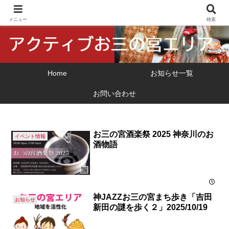
横浜市 関外・お三の宮地区の地域振興
メニュー
検索
Home
お知らせ一覧
お問い合わせ
お三の宮酒楽祭 2025 神奈川のお
イベント情報
酒物語
神JAZZお三の宮まち歩き「吉田
お知らせ
新田の謎を歩く２」2025/10/19