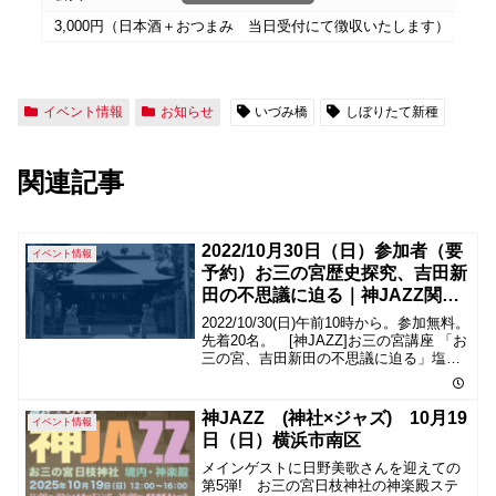
3,000円（日本酒＋おつまみ 当日受付にて徴収いたします）
イベント情報
お知らせ
いづみ橋
しぼりたて新種
関連記事
2022/10月30日（日）参加者（要
イベント情報
予約）お三の宮歴史探究、吉田新
田の不思議に迫る｜神JAZZ関連
イベント お三の宮講座
2022/10/30(日)午前10時から。参加無料。
先着20名。 [神JAZZ]お三の宮講座 「お
三の宮、吉田新田の不思議に迫る」塩と
お城の不思議 ３つの不思議を、横浜歴史
探究の第一人者河北直治氏の解説で巡り
ます。３つの不思議は現在もその名残を
神JAZZ (神社×ジャズ) 10月19
イベント情報
確認できます。 横浜市南区南吉田町
日（日）横浜市南区
メインゲストに日野美歌さんを迎えての
第5弾! お三の宮日枝神社の神楽殿ステ