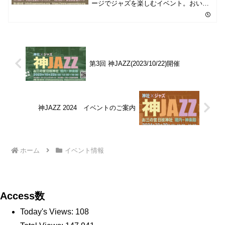
ージでジャズを楽しむイベント。おいし
いお酒もあります。10月19日（日）、お
三の宮日枝神社境内、神社前路上、およ
びトヨタモビリティ神奈川南店敷地内。
観覧無料。皆様お越しください。
第3回 神JAZZ(2023/10/22)開催
神JAZZ 2024 イベントのご案内
ホーム
イベント情報
Access数
Today's Views:
108