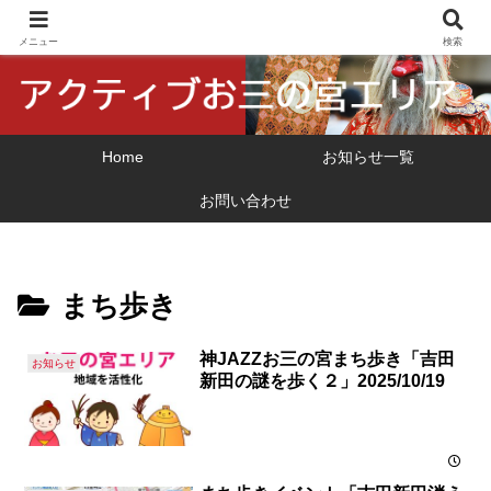
横浜市 関外・お三の宮地区の地域振興
メニュー
検索
Home
お知らせ一覧
お問い合わせ
まち歩き
神JAZZお三の宮まち歩き「吉田
お知らせ
新田の謎を歩く２」2025/10/19